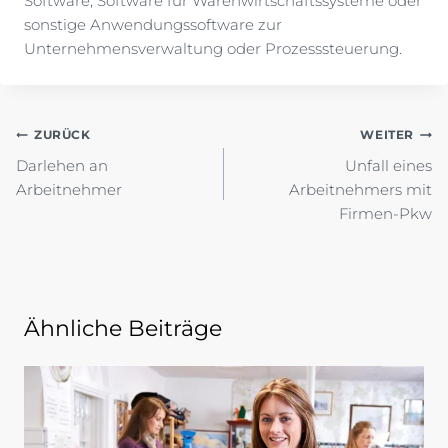
Software, Software für Warenwirtschaftssysteme oder
sonstige Anwendungssoftware zur
Unternehmensverwaltung oder Prozesssteuerung.
Beitragsnavigation
ZURÜCK
WEITER
Darlehen an
Unfall eines
Arbeitnehmer
Arbeitnehmers mit
Firmen-Pkw
Ähnliche Beiträge