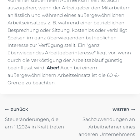
Von einer steuerfreien Aufmerksamkeit ist auch
auszugehen, wenn der Arbeitgeber den Mitarbeitern
anlässlich und während eines außergewöhnlichen
Arbeitseinsatzes, z. B. während einer betrieblichen
Besprechung oder Sitzung, kostenlos oder verbilligt
Speisen im ganz überwiegenden betrieblichen
Interesse zur Verfügung stellt. Ein "ganz
überwiegendes Arbeitgeberinteresse" liegt vor, wenn
durch die Verköstigung der Arbeitsablauf günstig
beeinflusst wird.
Aber!
Auch bei einem
außergewöhnlichem Arbeitseinsatz ist die 60 €-
Grenze zu beachten.
Beitragsnavigation
ZURÜCK
WEITER
Steueränderungen, die
Sachzuwendungen an
am 1.1.2024 in Kraft treten
Arbeitnehmer eines
anderen Unternehmens