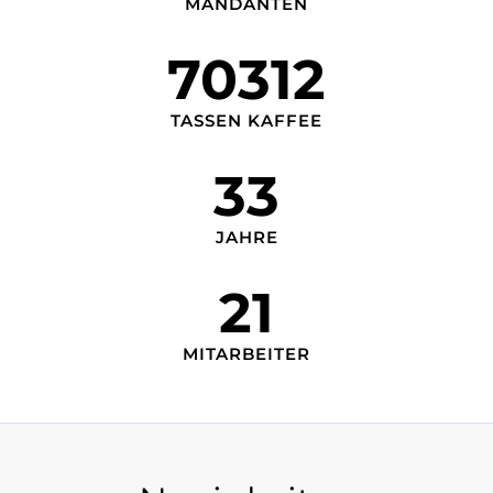
4
MANDANTEN
70312
7
0
3
TASSEN KAFFEE
1
2
33
3
3
JAHRE
21
2
1
MITARBEITER