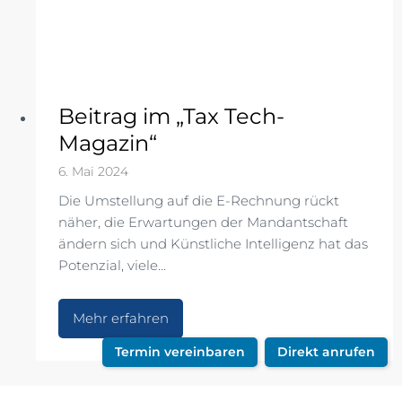
e
u
e
s
O
Beitrag im „Tax Tech-
b
j
Magazin“
e
6. Mai 2024
k
t
Die Umstellung auf die E-Rechnung rückt
!
näher, die Erwartungen der Mandantschaft
ändern sich und Künstliche Intelligenz hat das
Potenzial, viele…
B
Mehr erfahren
e
Termin vereinbaren
Direkt anrufen
i
t