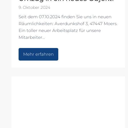
9. Oktober 2024
Seit dem 07.10.2024 finden Sie uns in neuen
Räumlichkeiten: Averdunkshof 3, 47447 Moers.
Ein toller neuer Arbeitsplatz für unsere
Mitarbeiter…
U
Mehr erfahren
m
z
u
g
i
n
e
i
n
n