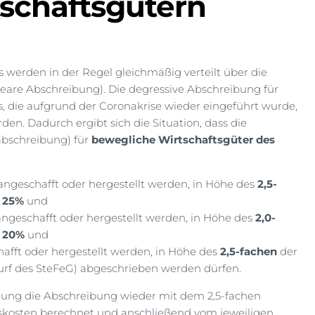
schaftsgütern
werden in der Regel gleichmäßig verteilt über die
eare Abschreibung). Die degressive Abschreibung für
 die aufgrund der Coronakrise wieder eingeführt wurde,
en. Dadurch ergibt sich die Situation, dass die
abschreibung) für
bewegliche Wirtschaftsgüter des
ngeschafft oder hergestellt werden, in Höhe des
2,5-
l
25%
und
ngeschafft oder hergestellt werden, in Höhe des
2,0-
l
20%
und
afft oder hergestellt werden, in Höhe des
2,5-fachen
der
rf des SteFeG) abgeschrieben werden dürfen.
llung die Abschreibung wieder mit dem 2,5-fachen
skosten berechnet und anschließend vom jeweiligen