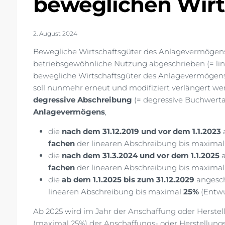
beweglichen Wirt
2. August 2024
Bewegliche Wirtschaftsgüter des Anlagevermögens 
betriebsgewöhnliche Nutzung abgeschrieben (= lin
bewegliche Wirtschaftsgüter des Anlagevermögens,
soll nunmehr erneut und modifiziert verlängert werd
degressive Abschreibung
(= degressive Buchwert
Anlagevermögens
,
die
nach dem 31.12.2019 und vor dem 1.1.2023
a
fachen
der linearen Abschreibung bis maxima
die
nach dem 31.3.2024 und vor dem 1.1.2025
a
fachen
der linearen Abschreibung bis maxima
die
ab dem 1.1.2025 bis zum 31.12.2029
angesch
linearen Abschreibung bis maximal
25%
(Entwu
Ab 2025 wird im Jahr der Anschaffung oder Herste
(maximal 25%) der Anschaffungs- oder Herstellung