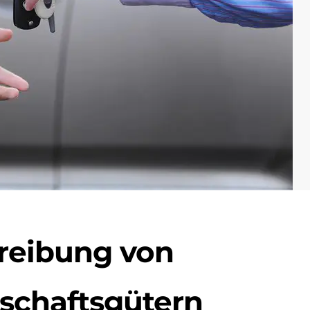
reibung von
schaftsgütern