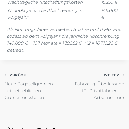
Nachträgliche Anschaffungskosten
15.250 €
Grundlage für die Abschreibung im
149.000
Folgejahr
€
Als Nutzungsdauer verbleiben 8 Jahre und 11 Monate,
sodass ab dem Folgejahr die jährliche Abschreibung
149.000 € ÷ 107 Monate = 1.392,52 € × 12 = 16.710,28 €
beträgt.
Beitragsnavigation
ZURÜCK
WEITER
Neue Bagatellgrenzen
Fahrzeug: Überlassung
bei betrieblichen
für Privatfahrten an
Grundstücksteilen
Arbeitnehmer