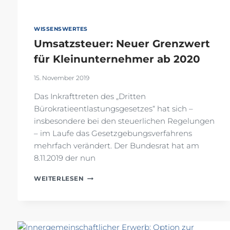
WISSENSWERTES
Umsatzsteuer: Neuer Grenzwert
für Kleinunternehmer ab 2020
15. November 2019
Das Inkrafttreten des „Dritten
Bürokratieentlastungsgesetzes“ hat sich –
insbesondere bei den steuerlichen Regelungen
– im Laufe das Gesetzgebungsverfahrens
mehrfach verändert. Der Bundesrat hat am
8.11.2019 der nun
UMSATZSTEUER:
WEITERLESEN
NEUER
GRENZWERT
FÜR
KLEINUNTERNEHMER
AB