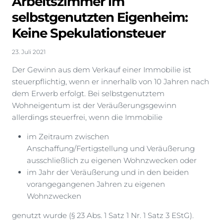
Arbeitszimmer im
selbstgenutzten Eigenheim:
Keine Spekulationsteuer
23. Juli 2021
Der Gewinn aus dem Verkauf einer Immobilie ist
steuerpflichtig, wenn er innerhalb von 10 Jahren nach
dem Erwerb erfolgt. Bei selbstgenutztem
Wohneigentum ist der Veräußerungsgewinn
allerdings steuerfrei, wenn die Immobilie
im Zeitraum zwischen
Anschaffung/Fertigstellung und Veräußerung
ausschließlich zu eigenen Wohnzwecken oder
im Jahr der Veräußerung und in den beiden
vorangegangenen Jahren zu eigenen
Wohnzwecken
genutzt wurde (§ 23 Abs. 1 Satz 1 Nr. 1 Satz 3 EStG).