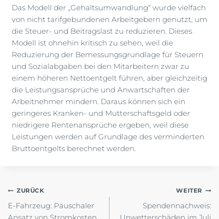
Das Modell der „Gehaltsumwandlung“ wurde vielfach
von nicht tarifgebundenen Arbeitgebern genutzt, um
die Steuer- und Beitragslast zu reduzieren. Dieses
Modell ist ohnehin kritisch zu sehen, weil die
Reduzierung der Bemessungsgrundlage für Steuern
und Sozialabgaben bei den Mitarbeitern zwar zu
einem höheren Nettoentgelt führen, aber gleichzeitig
die Leistungsansprüche und Anwartschaften der
Arbeitnehmer mindern. Daraus können sich ein
geringeres Kranken- und Mutterschaftsgeld oder
niedrigere Rentenansprüche ergeben, weil diese
Leistungen werden auf Grundlage des verminderten
Bruttoentgelts berechnet werden.
Beitragsnavigation
ZURÜCK
WEITER
E-Fahrzeug: Pauschaler
Spendennachweis:
Ansatz von Stromkosten
Unwetterschäden im Juli