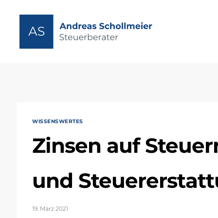
Zum
Inhalt
springen
WISSENSWERTES
Zinsen auf Steue
und Steuererstat
19. März 2021