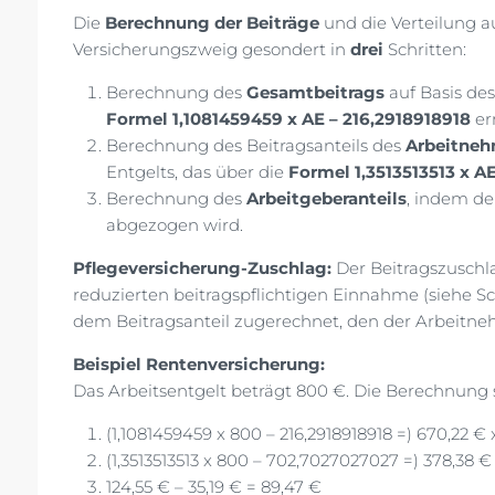
Die
Berechnung der Beiträge
und die Verteilung a
Versicherungszweig gesondert in
drei
Schritten:
Berechnung des
Gesamtbeitrags
auf Basis des
Formel 1,1081459459 x AE – 216,2918918918
erm
Berechnung des Beitragsanteils des
Arbeitneh
Entgelts, das über die
Formel 1,3513513513 x A
Berechnung des
Arbeitgeberanteils
, indem de
abgezogen wird.
Pflegeversicherung-Zuschlag:
Der Beitragszuschla
reduzierten beitragspflichtigen Einnahme (siehe Sch
dem Beitragsanteil zugerechnet, den der Arbeitne
Beispiel Rentenversicherung:
Das Arbeitsentgelt beträgt 800 €. Die Berechnung s
(1,1081459459 x 800 – 216,2918918918 =) 670,22 € x
(1,3513513513 x 800 – 702,7027027027 =) 378,38 € 
124,55 € – 35,19 € = 89,47 €