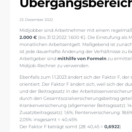
Übergangsbereic
23. Dezember 2022
Midijobber sind Arbeitnehmer mit einem regelmä
2.000 €
(bis 31.12.2022: 1.600 €). Die Einstufung al
monatlichen Arbeitsentgelt. Maßgebend ist zunäch
ist jede dauerhafte Änderung der Verhältnisse zu 
Arbeitgeber sind
mithilfe von Formeln
zu ermittel
Midijob-Rechner zu verwenden.
Ebenfalls zum 1.1.2023 ändert sich der Faktor F, de
orientiert. Der Faktor F ändert sich, weil sich der 
und der Beitragssatz in der Arbeitslosenversicher
durch den Gesamtsozialversicherungsbeitrag geteilt
Krankenversicherung (allgemeiner Beitragssatz): 1
Zusatzbeitragssatz): 1,6%; Rentenversicherung: 18,6
2,05%: insgesamt = 40,45%
Der Faktor F beträgt somit (28: 40,45 =
0,6922
)