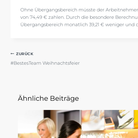
Ohne Übergangsbereich müsste der Arbeitnehmer b
von 74,49 € zahlen. Durch die besondere Berechn
Übergangsbereich monatlich 39,21 € weniger und d
Beitragsnavigation
ZURÜCK
#BestesTeam Weihnachtsfeier
Ähnliche Beiträge