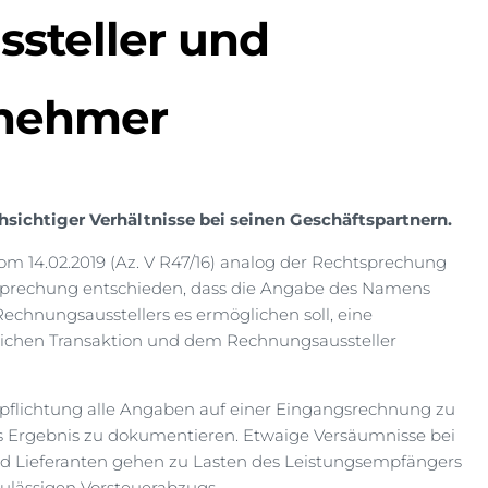
steller und
rnehmer
sichtiger Verhältnisse bei seinen Geschäftspartnern.
om 14.02.2019 (Az. V R47/16) analog der Rechtsprechung
prechung entschieden, dass die Angabe des Namens
chnungsausstellers es ermöglichen soll, eine
lichen Transaktion und dem Rechnungsaussteller
rpflichtung alle Angaben auf einer Eingangsrechnung zu
s Ergebnis zu dokumentieren. Etwaige Versäumnisse bei
nd Lieferanten gehen zu Lasten des Leistungsempfängers
ulässigen Vorsteuerabzugs.