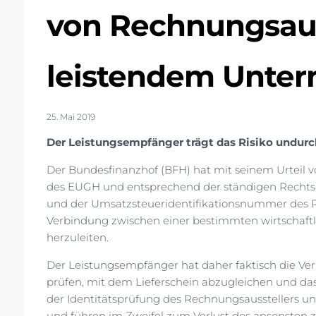
von Rechnungsaus
leistendem Unte
25. Mai 2019
Der Leistungsempfänger trägt das Risiko undurch
Der Bundesfinanzhof (BFH) hat mit seinem Urteil v
des EUGH und entsprechend der ständigen Rechts
und der Umsatzsteueridentifikationsnummer des Re
Verbindung zwischen einer bestimmten wirtschaft
herzuleiten.
Der Leistungsempfänger hat daher faktisch die Ve
prüfen, mit dem Lieferschein abzugleichen und da
der Identitätsprüfung des Rechnungsausstellers u
und führen im Zweifel zum Verlust des ansonsten z