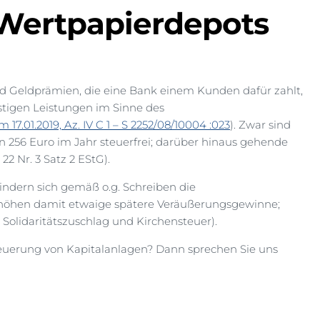
Wertpapierdepots
d Geldprämien, die eine Bank einem Kunden dafür zahlt,
nstigen Leistungen im Sinne des
17.01.2019, Az. IV C 1 – S 2252/08/10004 :023
). Zwar sind
on 256 Euro im Jahr steuerfrei; darüber hinaus gehende
22 Nr. 3 Satz 2 EStG).
ndern sich gemäß o.g. Schreiben die
rhöhen damit etwaige spätere Veräußerungsgewinne;
 Solidaritätszuschlag und Kirchensteuer).
uerung von Kapitalanlagen? Dann sprechen Sie uns