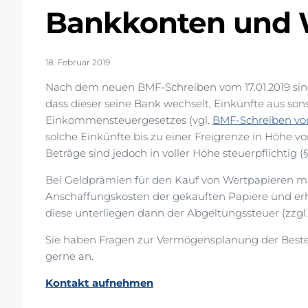
Bankkonten und 
18. Februar 2019
Nach dem neuen BMF-Schreiben vom 17.01.2019 sin
dass dieser seine Bank wechselt, Einkünfte aus so
Einkommensteuergesetzes (vgl.
BMF-Schreiben vom 
solche Einkünfte bis zu einer Freigrenze in Höhe v
Beträge sind jedoch in voller Höhe steuerpflichtig (§ 
Bei Geldprämien für den Kauf von Wertpapieren mi
Anschaffungskosten der gekauften Papiere und e
diese unterliegen dann der Abgeltungssteuer (zzgl.
Sie haben Fragen zur Vermögensplanung der Beste
gerne an.
Kontakt aufnehmen