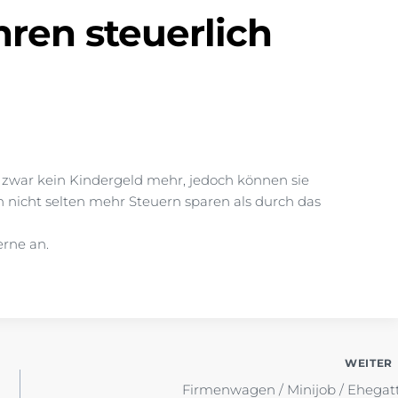
hren steuerlich
n zwar kein Kindergeld mehr, jedoch können sie
nicht selten mehr Steuern sparen als durch das
erne an.
WEITER
Firmenwagen / Minijob / Ehegat