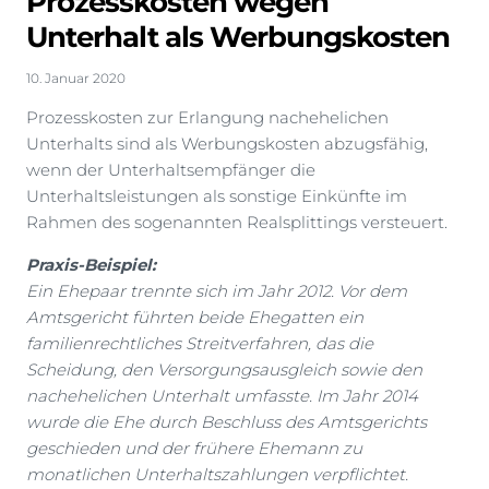
Prozesskosten wegen
Unterhalt als Werbungskosten
10. Januar 2020
Prozesskosten zur Erlangung nachehelichen
Unterhalts sind als Werbungskosten abzugsfähig,
wenn der Unterhaltsempfänger die
Unterhaltsleistungen als sonstige Einkünfte im
Rahmen des sogenannten Realsplittings versteuert.
Praxis-Beispiel:
Ein Ehepaar trennte sich im Jahr 2012. Vor dem
Amtsgericht führten beide Ehegatten ein
familienrechtliches Streitverfahren, das die
Scheidung, den Versorgungsausgleich sowie den
nachehelichen Unterhalt umfasste. Im Jahr 2014
wurde die Ehe durch Beschluss des Amtsgerichts
geschieden und der frühere Ehemann zu
monatlichen Unterhaltszahlungen verpflichtet.