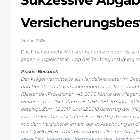
Sukzessive Abgab
Versicherungsbe
24. April 2026
Das Finanzgericht Münster hat entschieden, dass 
gegen Ausgleichszahlung der Tarifbegünstigung nach
Praxis-Beispiel:
Der Kläger vermittelte als Handelsvertreter im Si
und Rechtsschutzversicherungen eines Versicherer
(Bestands-)Provisionen. Ab 2008 führte der Kläger
weiteren Gesellschaftern als OHG fort. Im Jahr 2
beteiligt. Zum 1.2.2017 und 1.2.2018 übertrug der 
zwei andere Gesellschafter. Für die Abgabe war vor
von dem Versicherer erhält, der in Anlehnung an 
nach § 89b HGB ermittelt werden sollte. Die Ausgl
jeweiligen Jahren der Übertragung des Versicheru