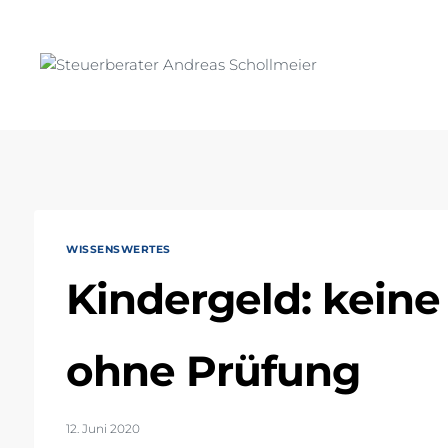
Zum
Inhalt
springen
WISSENSWERTES
Kindergeld: keine
ohne Prüfung
12. Juni 2020