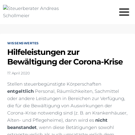
Zum
Inhalt
springen
WISSENSWERTES
Hilfeleistungen zur
Bewältigung der Corona-Krise
17. April 2020
Stellen steuerbegünstigte Körperschaften
entgeltlich
Personal, Räumlichkeiten, Sachmittel
oder andere Leistungen in Bereichen zur Verfügung,
die für die Bewältigung von Auswirkungen der
Corona-Krise notwendig sind (z. B. an Krankenhäuser,
Alten- und Pflegeheime), dann wird es
nicht
beanstandet
, wenn diese Betätigungen sowohl
ertragsteuerlich als auch umsatzsteuerlich dem