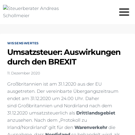
Zum
Inhalt
springen
WISSENSWERTES
Umsatzsteuer: Auswirkungen
durch den BREXIT
11. Dezember 2020
Großbritannien ist am 31.1.2020 aus der EU
ausgetreten. Der vereinbarte Übergangszeitraum
endet am 31.12.2020 um 24.00 Uhr. Daher
sind Großbritannien und Nordirland nach dem
31.12.2020 umsatzsteuerlich als
Drittlandsgebiet
anzusehen. Nach dem „Protokoll zu
Irland/Nordirland“ gilt für den
Warenverkehr
die
Ausnahme, dass
Nordirland
so behandelt wird, als