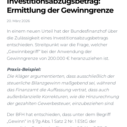
Investitionsabzugsbetrag:
Ermittlung der Gewinngrenze
20. März 2026
In einem neuen Urteil hat der Bundesfinanzhof über
die Zulässigkeit eines Investitionsabzugsbetrags
entschieden. Streitpunkt war die Frage, welcher
„Gewinnbegriff“ bei der Anwendung der
Gewinngrenze von 200.000 € heranzuziehen ist.
Praxis-Beispiel:
Die Kläger argumentierten, dass ausschließlich der
steuerliche Bilanzgewinn maßgebend sei, während
das Finanzamt die Auffassung vertrat, dass auch
außerbilanzielle Korrekturen, wie die Hinzurechnung
der gezahlten Gewerbesteuer, einzubeziehen sind.
Der BFH hat entschieden, dass unter dem Begriff
„Gewinn“ in § 7g Abs. 1 Satz 2 Nr. 1 EStG der