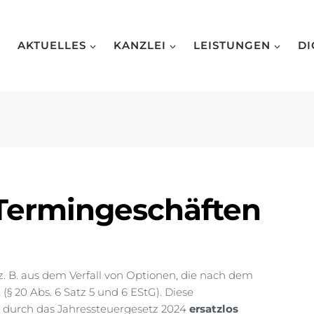
AKTUELLES
KANZLEI
LEISTUNGEN
DI
Termingeschäften
z. B. aus dem Verfall von Optionen, die nach dem
 (§ 20 Abs. 6 Satz 5 und 6 EStG). Diese
 durch das Jahressteuergesetz 2024
ersatzlos