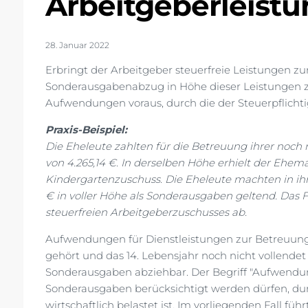
Arbeitgeberleist
28. Januar 2022
Erbringt der Arbeitgeber steuerfreie Leistungen zu
Sonderausgabenabzug in Höhe dieser Leistungen z
Aufwendungen voraus, durch die der Steuerpflichtig
Praxis-Beispiel:
Die Eheleute zahlten für die Betreuung ihrer noch 
von 4.265,14 €. In derselben Höhe erhielt der Ehe
Kindergartenzuschuss. Die Eheleute machten in ih
€ in voller Höhe als Sonderausgaben geltend. Da
steuerfreien Arbeitgeberzuschusses ab.
Aufwendungen für Dienstleistungen zur Betreuung 
gehört und das 14. Lebensjahr noch nicht vollendet h
Sonderausgaben abziehbar. Der Begriff "Aufwendung
Sonderausgaben berücksichtigt werden dürfen, durc
wirtschaftlich belastet ist. Im vorliegenden Fall fü