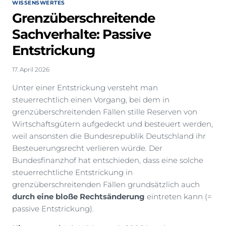
WISSENSWERTES
Grenzüberschreitende
Sachverhalte: Passive
Entstrickung
17. April 2026
Unter einer Entstrickung versteht man
steuerrechtlich einen Vorgang, bei dem in
grenzüberschreitenden Fällen stille Reserven von
Wirtschaftsgütern aufgedeckt und besteuert werden,
weil ansonsten die Bundesrepublik Deutschland ihr
Besteuerungsrecht verlieren würde. Der
Bundesfinanzhof hat entschieden, dass eine solche
steuerrechtliche Entstrickung in
grenzüberschreitenden Fällen grundsätzlich auch
durch eine bloße Rechtsänderung
eintreten kann (=
passive Entstrickung).