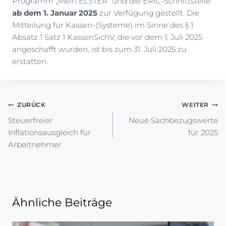
Programm „Mein ELSTER“ und die ERiC-Schnittstelle
ab dem 1. Januar 2025
zur Verfügung gestellt. Die
Mitteilung für Kassen-(Systeme) im Sinne des § 1
Absatz 1 Satz 1 KassenSichV, die vor dem 1. Juli 2025
angeschafft wurden, ist bis zum 31. Juli 2025 zu
erstatten.
Beitragsnavigation
ZURÜCK
WEITER
Steuerfreier
Neue Sachbezugswerte
Inflationsausgleich für
für 2025
Arbeitnehmer
Ähnliche Beiträge