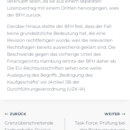
verknüpft seien, da sie aus einem separaten
Lizenzvertrag mit einem Dritten hervorgingen, wies
der BFH zurück.
Darüber hinaus stellte der BFH fest, dass der Fall
keine grundsätzliche Bedeutung hat, die eine
Revision rechtfertigen würde, weil die relevanten
Rechtsfragen bereits ausreichend geklärt sind. Die
Beschwerde gegen das vorherige Urteil des
Finanzgerichts Hamburg lehnte der BFH daher ab.
Die EU-Rechtsvorschriften sehen eine weite
Auslegung des Begriffs „Bedingung des
Kaufgeschäfts“ vor (Artikel 136 der
Durchführungsverordnung (UZK-IA).
Beitragsnavigation
ZURÜCK
WEITER
Grenzüberschreitende
Task Force: Prüfung bei
Sachverhalte: Passive
der Besteuerung von