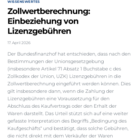
WISSENSWERTES
Zollwertberechnung:
Einbeziehung von
Lizenzgebühren
17. April 2026
Der Bundesfinanzhof hat entschieden, dass nach den
Bestimmungen der Unionsgesetzgebung
(insbesondere Artikel 71 Absatz 1 Buchstabe c des
Zollkodex der Union, UZK) Lizenzgebühren in die
Zollwertberechnung eingeführt werden können. Dies
gilt insbesondere dann, wenn die Zahlung der
Lizenzgebühren eine Voraussetzung für den
Abschluss des Kaufvertrags oder den Erhalt der
Waren darstellt. Das Urteil stützt sich auf eine weiter
gefasste Interpretation des Begriffs „Bedingung des
Kaufgeschäfts“ und bestätigt, dass solche Gebühren,
die nicht direkt mit dem Verkäufer der Waren