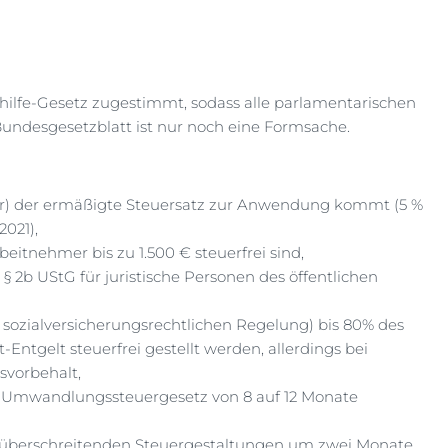
ilfe-Gesetz zugestimmt, sodass alle parlamentarischen
ndesgesetzblatt ist nur noch eine Formsache.
hr) der ermäßigte Steuersatz zur Anwendung kommt (5 %
2021),
itnehmer bis zu 1.500 € steuerfrei sind,
 2b UStG für juristische Personen des öffentlichen
sozialversicherungsrechtlichen Regelung) bis 80% des
Entgelt steuerfrei gestellt werden, allerdings bei
svorbehalt,
 Umwandlungssteuergesetz von 8 auf 12 Monate
züberschreitenden Steuergestaltungen um zwei Monate