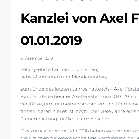
Kanzlei von Axel 
01.01.2019
6. Dezember 2018
Sehr geehrte Damen und Herren,
liebe Mandanten und Mandantinnen,
zum Ende des letzten Jahres hatte ich – Axel Förste
Kanzlei Steuerberater Axel Förster zum 01.01.2018
verstärke, um für meine Mandanten und für meine 
finden, deren Ziel es ist, noch über viele Jahre ein
Steuerberatung für Sie zu ermöglichen.
Das zurückliegende Jahr 2018 haben wir gemeinsam 
die Weichen für eine nachhaltige Fortführung der 