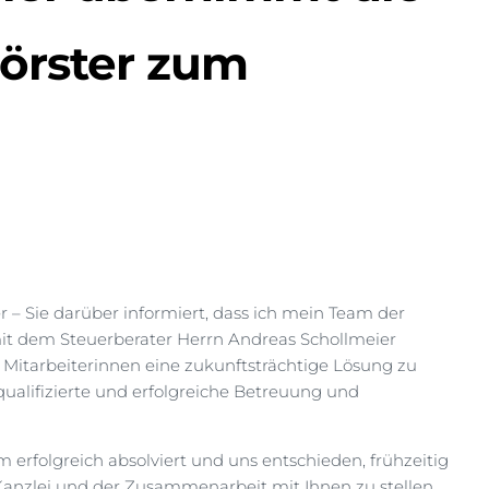
Förster zum
r – Sie darüber informiert, dass ich mein Team der
 mit dem Steuerberater Herrn Andreas Schollmeier
Mitarbeiterinnen eine zukunftsträchtige Lösung zu
e qualifizierte und erfolgreiche Betreuung und
erfolgreich absolviert und uns entschieden, frühzeitig
Kanzlei und der Zusammenarbeit mit Ihnen zu stellen.