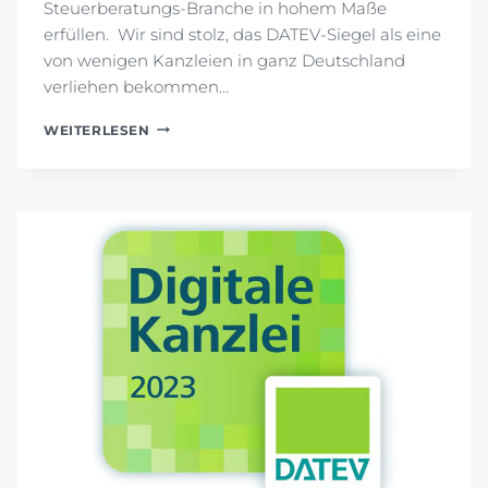
Steuerberatungs-Branche in hohem Maße
erfüllen. Wir sind stolz, das DATEV-Siegel als eine
von wenigen Kanzleien in ganz Deutschland
verliehen bekommen…
DIGITALE
WEITERLESEN
DATEV
KANZLEI
2024
–
AUSGEZEICHNET
ALS
KANZLEI
MIT
HOHER
DIGITALER
KOMPETENZ