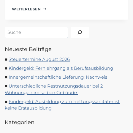
DIGITALE
WEITERLESEN
DATEV
KANZLEI
2023
Suchen
–
AUSGEZEICHNET
ALS
KANZLEI
Neueste Beiträge
MIT
Steuertermine August 2026
HOHER
DIGITALER
Kindergeld: Fernlehrgang als Berufsausbildung
KOMPETENZ
Innergemeinschaftliche Lieferung: Nachweis
Unterschiedliche Restnutzungsdauer bei 2
Wohnungen im selben Gebäude
Kindergeld: Ausbildung zum Rettungssanitäter ist
keine Erstausbildung
Kategorien