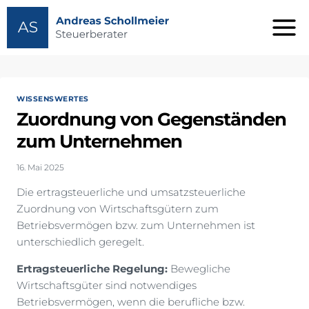
Zum
Inhalt
springen
WISSENSWERTES
Zuordnung von Gegenständen
zum Unternehmen
16. Mai 2025
Die ertragsteuerliche und umsatzsteuerliche
Zuordnung von Wirtschaftsgütern zum
Betriebsvermögen bzw. zum Unternehmen ist
unterschiedlich geregelt.
Ertragsteuerliche Regelung:
Bewegliche
Wirtschaftsgüter sind notwendiges
Betriebsvermögen, wenn die berufliche bzw.