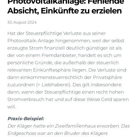
Photovoltaikanlage: Fehlende
Absicht, Einkünfte zu erzielen
30. August 2024
Hat der Steuerpflichtige Verluste aus seiner
Photovoltaik-Anlage hingenommen, weil der selbst
erzeugte Strom finanziell deutlich günstiger ist als
der von einem Fremdanbieter, handelt es sich um
persönliche Gründe, die außerhalb der steuerlich
relevanten Einkünftesphäre liegen. Die Verluste sind
dann einkommensteuerrechtlich der Privatsphäre
zuzuordnen (= Liebhaberei). Das gilt insbesondere
dann, wenn der Steuerpflichtige einen recht hohen
Stromverbrauch hat und auf diese Weise Geld sparen
will.
Praxis-Beispiel:
Der Kläger hatte ein Zweifamilienhaus erworben. Das
Erdgeschoss war an den Bruder des Klägers