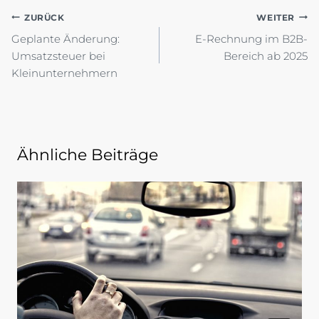
Beitragsnavigation
ZURÜCK
WEITER
Geplante Änderung:
E-Rechnung im B2B-
Umsatzsteuer bei
Bereich ab 2025
Kleinunternehmern
Ähnliche Beiträge