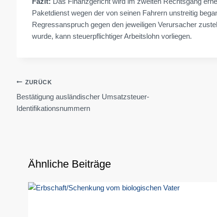
Fazit:
Das Finanzgericht wird im zweiten Rechtsgang erne
Paketdienst wegen der von seinen Fahrern unstreitig began
Regressanspruch gegen den jeweiligen Verursacher zusteht
wurde, kann steuerpflichtiger Arbeitslohn vorliegen.
Beitragsnavigation
ZURÜCK
Bestätigung ausländischer Umsatzsteuer-
Identifikationsnummern
Ähnliche Beiträge