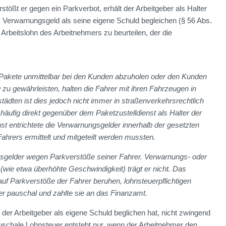
stößt er gegen ein Parkverbot, erhält der Arbeitgeber als Halter
 Verwarnungsgeld als seine eigene Schuld begleichen (§ 56 Abs.
Arbeitslohn des Arbeitnehmers zu beurteilen, der die
, Pakete unmittelbar bei den Kunden abzuholen oder den Kunden
 zu gewährleisten, halten die Fahrer mit ihren Fahrzeugen in
ädten ist dies jedoch nicht immer in straßenverkehrsrechtlich
äufig direkt gegenüber dem Paketzustelldienst als Halter der
st entrichtete die Verwarnungsgelder innerhalb der gesetzten
ahrers ermittelt und mitgeteilt werden mussten.
ngsgelder wegen Parkverstöße seiner Fahrer. Verwarnungs- oder
(wie etwa überhöhte Geschwindigkeit) trägt er nicht. Das
uf Parkverstöße der Fahrer beruhen, lohnsteuerpflichtigen
uer pauschal und zahlte sie an das Finanzamt.
er Arbeitgeber als eigene Schuld beglichen hat, nicht zwingend
pauschale Lohnsteuer entsteht nur, wenn der Arbeitnehmer den