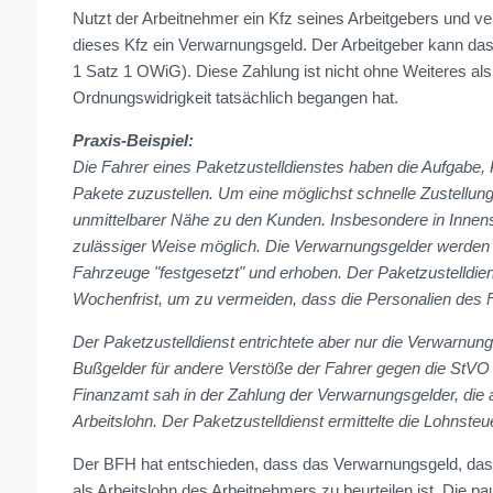
Nutzt der Arbeitnehmer ein Kfz seines Arbeitgebers und ver
dieses Kfz ein Verwarnungsgeld. Der Arbeitgeber kann das
1 Satz 1 OWiG). Diese Zahlung ist nicht ohne Weiteres als 
Ordnungswidrigkeit tatsächlich begangen hat.
Praxis-Beispiel:
Die Fahrer eines Paketzustelldienstes haben die Aufgabe
Pakete zuzustellen. Um eine möglichst schnelle Zustellung
unmittelbarer Nähe zu den Kunden. Insbesondere in Innenst
zulässiger Weise möglich. Die Verwarnungsgelder werden h
Fahrzeuge "festgesetzt" und erhoben. Der Paketzustelldien
Wochenfrist, um zu vermeiden, dass die Personalien des F
Der Paketzustelldienst entrichtete aber nur die Verwarnu
Bußgelder für andere Verstöße der Fahrer gegen die StVO 
Finanzamt sah in der Zahlung der Verwarnungsgelder, die a
Arbeitslohn. Der Paketzustelldienst ermittelte die Lohnste
Der BFH hat entschieden, dass das Verwarnungsgeld, das d
als Arbeitslohn des Arbeitnehmers zu beurteilen ist. Die 