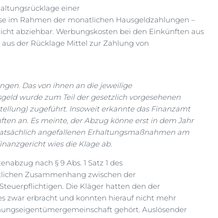
altungsrücklage einer
se im Rahmen der monatlichen Hausgeldzahlungen –
nicht abziehbar. Werbungskosten bei den Einkünften aus
 aus der Rücklage Mittel zur Zahlung von
en. Das von ihnen an die jeweilige
ld wurde zum Teil der gesetzlich vorgesehenen
tellung) zugeführt. Insoweit erkannte das Finanzamt
ten an. Es meinte, der Abzug könne erst in dem Jahr
ie tatsächlich angefallenen Erhaltungsmaßnahmen am
anzgericht wies die Klage ab.
enabzug nach § 9 Abs. 1 Satz 1 des
ftlichen Zusammenhang zwischen der
euerpflichtigen. Die Kläger hatten den der
es zwar erbracht und konnten hierauf nicht mehr
ohnungseigentümergemeinschaft gehört. Auslösender