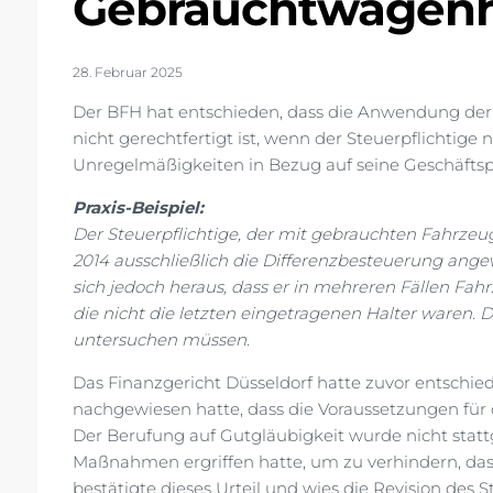
Gebrauchtwagen
28. Februar 2025
Der BFH hat entschieden, dass die Anwendung der
nicht gerechtfertigt ist, wenn der Steuerpflichtig
Unregelmäßigkeiten in Bezug auf seine Geschäfts
Praxis-Beispiel:
Der Steuerpflichtige, der mit gebrauchten Fahrzeug
2014 ausschließlich die Differenzbesteuerung ange
sich jedoch heraus, dass er in mehreren Fällen Fah
die nicht die letzten eingetragenen Halter waren. 
untersuchen müssen.
Das Finanzgericht Düsseldorf hatte zuvor entschied
nachgewiesen hatte, dass die Voraussetzungen für
Der Berufung auf Gutgläubigkeit wurde nicht statt
Maßnahmen ergriffen hatte, um zu verhindern, dass
bestätigte dieses Urteil und wies die Revision des 