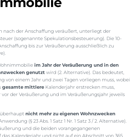
Immobilie
n nach der Anschaffung veräußert, unterliegt der
uer (sogenannte Spekulationsbesteuerung). Die 10-
 Anschaffung bis zur Veräußerung ausschließlich zu
e).
e Wohnimmobilie
im Jahr der Veräußerung und in den
hnzwecken genutzt
wird (2. Alternative). Das bedeutet,
 von einem Jahr und zwei Tagen vorliegen muss, wobei
s
gesamte mittlere
Kalenderjahr erstrecken muss,
vor der Veräußerung und im Veräußerungsjahr jeweils
 überhaupt
nicht mehr zu eigenen Wohnzwecken
ndung (§ 23 Abs. 1 Satz 1 Nr. 1 Satz 3 / 2. Alternative).
äußerung und die beiden vorangegangenen
 das Kalenderjahr und nicht auf ein Abschnitt von 365