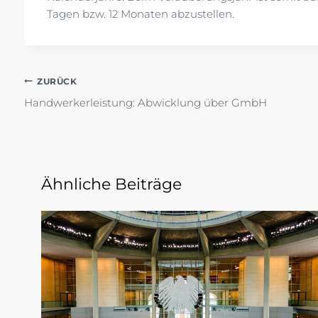
Tagen bzw. 12 Monaten abzustellen.
Beitragsnavigation
ZURÜCK
Handwerkerleistung: Abwicklung über GmbH
Ähnliche Beiträge