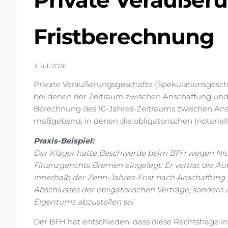
Private Veräußer
Fristberechnung
3. Juli 2026
Private Veräußerungsgeschäfte (Spekulationsgesch
bei denen der Zeitraum zwischen Anschaffung und 
Berechnung des 10-Jahres-Zeitraums zwischen Ans
maßgebend, in denen die obligatorischen (notariel
Praxis-Beispiel:
Der Kläger hatte Beschwerde beim BFH wegen Nich
Finanzgerichts Bremen eingelegt. Er vertrat die Auf
innerhalb der Zehn-Jahres-Frist nach Anschaffung v
Abschlusses der obligatorischen Verträge, sondern 
Eigentums abzustellen sei.
Der BFH hat entschieden, dass diese Rechtsfrage i