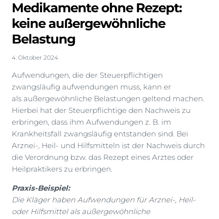
Medikamente ohne Rezept:
keine außergewöhnliche
Belastung
4. Oktober 2024
Aufwendungen, die der Steuerpflichtigen
zwangsläufig aufwendungen muss, kann er
als außergewöhnliche Belastungen geltend machen.
Hierbei hat der Steuerpflichtige den Nachweis zu
erbringen, dass ihm Aufwendungen z. B. im
Krankheitsfall zwangsläufig entstanden sind. Bei
Arznei-, Heil- und Hilfsmitteln ist der Nachweis durch
die Verordnung bzw. das Rezept eines Arztes oder
Heilpraktikers zu erbringen.
Praxis-Beispiel:
Die Kläger haben Aufwendungen für Arznei-, Heil-
oder Hilfsmittel als außergewöhnliche