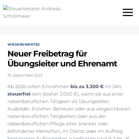
Zum
Inhalt
springen
WISSENSWERTES
Neuer Freibetrag für
Übungsleiter und Ehrenamt
19. September 2025
Ab 2026 sollen Einnahmen
bis zu 3.300 €
im Jahr
steuerfrei
sein (bisher 3.000 €), wenn sie aus einer
nebenberuflichen Tätigkeit als Übungsleiter,
Ausbilder, Erzieher, Betreuer oder aus vergleichbaren
nebenberuflichen Tätigkeiten oder aus der
nebenberuflichen Pflege alter, kranker oder
behinderter Menschen, im Dienst oder im Auftrag
bestimmter Auftraggeber zugeflossen sind (§ 3 Nr. 26