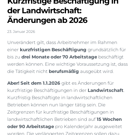
Kurzfristige Beschäftigung in
der Landwirtschaft:
Änderungen ab 2026
23. Januar 2026
Unverändert gilt, dass Arbeitnehmer im Rahmen
einer
kurzfristigen Beschäftigung
grundsätzlich für
bis zu
drei Monate oder 70 Arbeitstage
beschäftigt
werden können. Eine wichtige Voraussetzung ist, dass
die Tätigkeit nicht
berufsmäßig
ausgeübt wird.
Aber!
Seit dem 1.1.2026
gibt es Änderungen für
kurzfristige Beschäftigungen in der
Landwirtschaft
.
Kurzfristig Beschäftigte in landwirtschaftlichen
Betrieben können nun länger tätig sein. Die
Zeitgrenzen für kurzfristige Beschäftigungen in
landwirtschaftlichen Betrieben sind auf
15 Wochen
oder 90 Arbeitstage
pro Kalenderjahr ausgeweitet
worden. Die verlängerten Zeitgrenzen sollen dazu