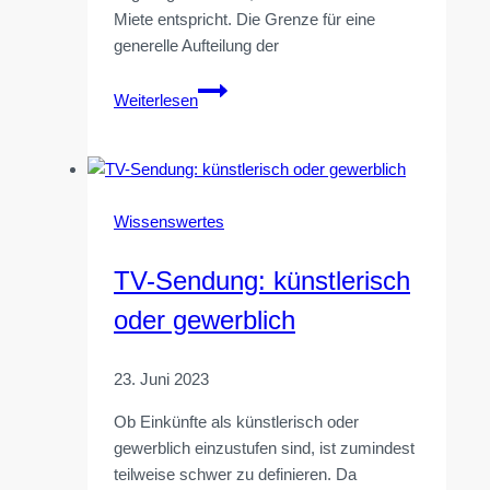
Miete entspricht. Die Grenze für eine
generelle Aufteilung der
Miethöhe:
Weiterlesen
Verhältnis
der
tatsächlichen
zur
ortsüblichen
Wissenswertes
Miete
TV-Sendung: künstlerisch
oder gewerblich
23. Juni 2023
Ob Einkünfte als künstlerisch oder
gewerblich einzustufen sind, ist zumindest
teilweise schwer zu definieren. Da