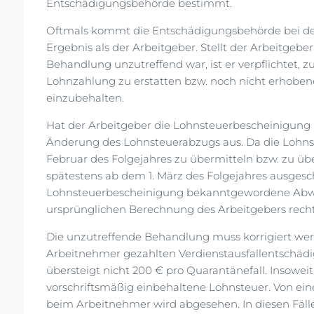
Entschädigungsbehörde bestimmt.
Oftmals kommt die Entschädigungsbehörde bei de
Ergebnis als der Arbeitgeber. Stellt der Arbeitgebe
Behandlung unzutreffend war, ist er verpflichtet, 
Lohnzahlung zu erstatten bzw. noch nicht erhobe
einzubehalten.
Hat der Arbeitgeber die Lohnsteuerbescheinigung be
Änderung des Lohnsteuerabzugs aus. Da die Lohns
Februar des Folgejahres zu übermitteln bzw. zu üb
spätestens ab dem 1. März des Folgejahres ausgesc
Lohnsteuerbescheinigung bekanntgewordene Abw
ursprünglichen Berechnung des Arbeitgebers rech
Die unzutreffende Behandlung muss korrigiert wer
Arbeitnehmer gezahlten Verdienstausfallentschädi
übersteigt nicht 200 € pro Quarantänefall. Insoweit
vorschriftsmäßig einbehaltene Lohnsteuer. Von e
beim Arbeitnehmer wird abgesehen. In diesen Fälle