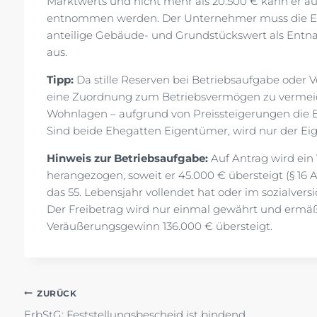
Marktwerts und nicht mehr als 20.500 € kann er 
entnommen werden. Der Unternehmer muss die Entn
anteilige Gebäude- und Grundstückswert als Entn
aus.
Tipp:
Da stille Reserven bei Betriebsaufgabe oder Ve
eine Zuordnung zum Betriebsvermögen zu vermeide
Wohnlagen – aufgrund von Preissteigerungen die 
Sind beide Ehegatten Eigentümer, wird nur der Ei
Hinweis zur Betriebsaufgabe:
Auf Antrag wird ei
herangezogen, soweit er 45.000 € übersteigt (§ 16 Ab
das 55. Lebensjahr vollendet hat oder im sozialver
Der Freibetrag wird nur einmal gewährt und ermäß
Veräußerungsgewinn 136.000 € übersteigt.
Beitragsnavigation
ZURÜCK
ErbStG: Feststellungsbescheid ist bindend