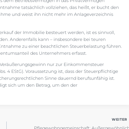
aus dem Betriebsvermögen in das Privatvermögen
ahme tatsächlich vollziehen, das heißt, er bucht den
ahme und weist ihn nicht mehr im Anlageverzeichnis
rkauf der Immobilie besteuert werden, ist es sinnvoll,
n. Anderenfalls kann – insbesondere bei teuren
Entnahme zu einer beachtlichen Steuerbelastung führen.
gentumsanteil des Unternehmers erfasst.
n Veräußerungsgewinn nur zur Einkommensteuer
s. 4 EStG). Voraussetzung ist, dass der Steuerpflichtige
sicherungsrechtlichen Sinne dauernd berufsunfähig ist.
igt sich um den Betrag, um den der
WEITER
Pflegewohngemeinschaft: Außergewöhnlic