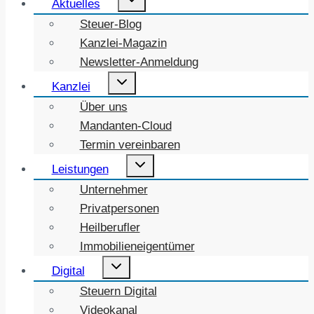
Aktuelles
umschalten
Steuer-Blog
Kanzlei-Magazin
Newsletter-Anmeldung
Untermenü
Kanzlei
umschalten
Über uns
Mandanten-Cloud
Termin vereinbaren
Untermenü
Leistungen
umschalten
Unternehmer
Privatpersonen
Heilberufler
Immobilieneigentümer
Untermenü
Digital
umschalten
Steuern Digital
Videokanal