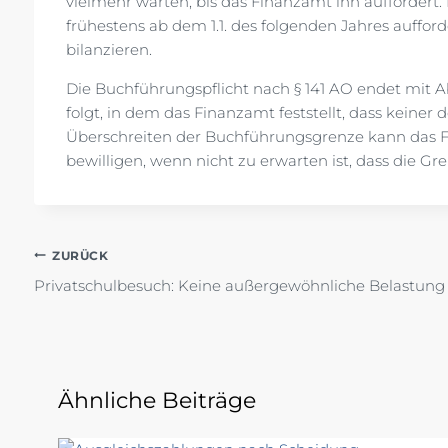
vielmehr warten, bis das Finanzamt ihn auffordert
frühestens ab dem 1.1. des folgenden Jahres auffor
bilanzieren.
Die Buchführungspflicht nach § 141 AO endet mit Ab
folgt, in dem das Finanzamt feststellt, dass keiner
Überschreiten der Buchführungsgrenze kann das F
bewilligen, wenn nicht zu erwarten ist, dass die Gr
Beitragsnavigation
ZURÜCK
Privatschulbesuch: Keine außergewöhnliche Belastung
Ähnliche Beiträge