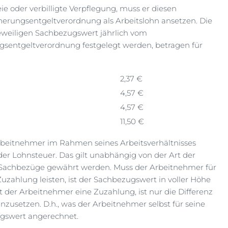
e oder verbilligte Verpflegung, muss er diesen
herungs­entgelt­verordnung als Arbeitslohn ansetzen. Die
jeweiligen Sachbezugswert jährlich vom
gs­entgelt­verordnung festgelegt werden, betragen für
2,37 €
4,57 €
4,57 €
11,50 €
Arbeitnehmer im Rahmen seines Arbeitsverhältnisses
der Lohnsteuer. Das gilt unabhängig von der Art der
 Sachbezüge gewährt werden. Muss der Arbeitnehmer für
zahlung leisten, ist der Sachbezugswert in voller Höhe
et der Arbeitnehmer eine Zuzahlung, ist nur die Differenz
usetzen. D.h., was der Arbeitnehmer selbst für seine
ugswert angerechnet.