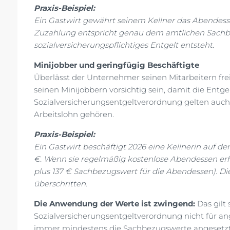
Praxis-Beispiel:
Ein Gastwirt gewährt seinem Kellner das Abendessen
Zuzahlung entspricht genau dem amtlichen Sachbez
sozialversicherungspflichtiges Entgelt entsteht.
Minijobber und geringfügig Beschäftigte
Überlässt der Unternehmer seinen Mitarbeitern frei
seinen Minijobbern vorsichtig sein, damit die Entg
Sozialversicherungsentgeltverordnung gelten auch f
Arbeitslohn gehören.
Praxis-Beispiel:
Ein Gastwirt beschäftigt 2026 eine Kellnerin auf der
€. Wenn sie regelmäßig kostenlose Abendessen erhä
plus 137 € Sachbezugswert für die Abendessen). D
überschritten.
Die Anwendung der Werte ist zwingend:
Das gilt
Sozialversicherungsentgeltverordnung nicht für ang
immer mindestens die Sachbezugswerte angesetzt w