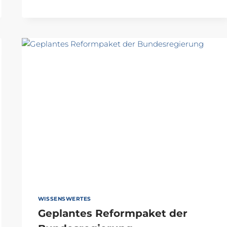
AB
2027:
KINDERGELD
OHNE
ANTRAG
WISSENSWERTES
Geplantes Reformpaket der