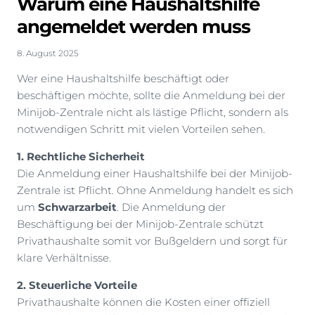
Warum eine Haushaltshilfe
angemeldet werden muss
8. August 2025
Wer eine Haushaltshilfe beschäftigt oder
beschäftigen möchte, sollte die Anmeldung bei der
Minijob-Zentrale nicht als lästige Pflicht, sondern als
notwendigen Schritt mit vielen Vorteilen sehen.
1. Rechtliche Sicherheit
Die Anmeldung einer Haushaltshilfe bei der Minijob-
Zentrale ist Pflicht. Ohne Anmeldung handelt es sich
um
Schwarzarbeit
. Die Anmeldung der
Beschäftigung bei der Minijob-Zentrale schützt
Privathaushalte somit vor Bußgeldern und sorgt für
klare Verhältnisse.
2. Steuerliche Vorteile
Privathaushalte können die Kosten einer offiziell