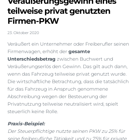
Veräußerungsgewinn eines
teilweise privat genutzten
Firmen-PKW
23. Oktober 2020
Veräußert ein Unternehmer oder Freiberufler seinen
Firmenwagen, erhöht der
gesamte
Unterschiedsbetrag
zwischen Buchwert und
Veräußerungserlös den Gewinn. Das gilt auch dann,
wenn das Fahrzeug teilweise privat genutzt wurde.
Die wirtschaftliche Betrachtung, dass die tatsächlich
für das Fahrzeug in Anspruch genommene
Abschreibung wegen der Besteuerung der
Privatnutzung teilweise neutralisiert wird, spielt
steuerlich keine Rolle.
Praxis-Beispiel:
Der Steuerpflichtige nutzte seinen PKW zu 25% für
seine freiberufliche Tätigkeit und zu 75% für private