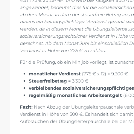
von 775 € zu zahlen und wird die Tätigkeit auch für
angewendet, bedeutet dies für die Sozialversicheru
ab dem Monat, in dem der steuerfreie Betrag aus 
hinaus ein beitragspflichtiger Verdienst gezahlt wi
werden, da in diesem Monat die Übungsleiterpauscha
sozialversicherungsrechtlicher Verdienst in Höhe 
berechnet. Ab dem Monat Juni bis einschließlich
Verdienst in Höhe von 775 € zu zahlen.
Für die Prüfung, ob ein Minijob vorliegt, ist zunäch
monatlicher Verdienst
(775 € x 12) = 9.300 €
Steuerfreibetrag
= 3.300 €
verbleibendes sozialversicherungspflichtiges
regelmäßig monatliches Arbeitsentgelt
(6.00
Fazit:
Nach Abzug der Übungsleiterpauschale verbl
Verdienst in Höhe von 500 €. Es handelt sich dami
Aufbrauchen der Übungsleiterpauschale bei der M