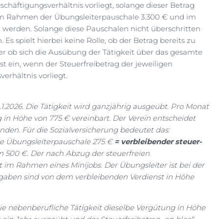
schäftigungsverhältnis vorliegt, solange dieser Betrag
o im Rahmen der Übungsleiterpauschale 3.300 € und im
erden. Solange diese Pauschalen nicht überschritten
. Es spielt hierbei keine Rolle, ob der Betrag bereits zu
er ob sich die Ausübung der Tätigkeit über das gesamte
rst ein, wenn der Steuerfreibetrag der jeweiligen
erhältnis vorliegt.
.1.2026. Die Tätigkeit wird ganzjährig ausgeübt. Pro Monat
g in Höhe von 775 € vereinbart. Der Verein entscheidet
en. Für die Sozialversicherung bedeutet das:
e Übungsleiterpauschale 275 €
= verbleibender steuer-
 500 €. Der nach Abzug der steuerfreien
 im Rahmen eines Minijobs. Der Übungsleiter ist bei der
gaben sind von dem verbleibenden Verdienst in Höhe
ie nebenberufliche Tätigkeit dieselbe Vergütung in Höhe