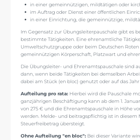
in einer gemeinnützigen, mildtätigen oder kirc
im Auftrag oder Dienst einer öffentlichen Einr
in einer Einrichtung, die gemeinnützige, mildt
Im Gegensatz zur Übungsleiterpauschale gibt es be
bestimmte Tätigkeiten. Eine ehrenamtliche Tätigkei
Umweltschutzgruppe oder beim Deutschen Roten Kre
gemeinnützigen Körperschaft, Platzwart und ehren
Die Übungsleiter- und Ehrenamtspauschale sind 
dann, wenn beide Tätigkeiten bei demselben Arbei
dabei am Stück (en bloc) genutzt oder auf das Jahr
Aufteilung pro rata:
Hierbei wird die Pauschale mon
ganzjährigen Beschäftigung kann ab dem 1. Januar
von 275 € und die Ehrenamtspauschale in Höhe vo
werden. Melde- und beitragspflichtig ist in diesem 
Steuerfreibetrag übersteigt.
Ohne Aufteilung "en bloc":
Bei dieser Variante wi