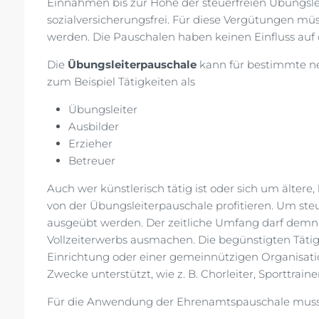
Einnahmen bis zur Höhe der steuerfreien Übungsl
sozialversicherungsfrei. Für diese Vergütungen müs
werden. Die Pauschalen haben keinen Einfluss auf 
Die
Übungsleiterpauschale
kann für bestimmte ne
zum Beispiel Tätigkeiten als
Übungsleiter
Ausbilder
Erzieher
Betreuer
Auch wer künstlerisch tätig ist oder sich um älte
von der Übungsleiterpauschale profitieren. Um steu
ausgeübt werden. Der zeitliche Umfang darf demnac
Vollzeiterwerbs ausmachen. Die begünstigten Tätig
Einrichtung oder einer gemeinnützigen Organisation
Zwecke unterstützt, wie z. B. Chorleiter, Sporttrai
Für die Anwendung der Ehrenamtspauschale muss di