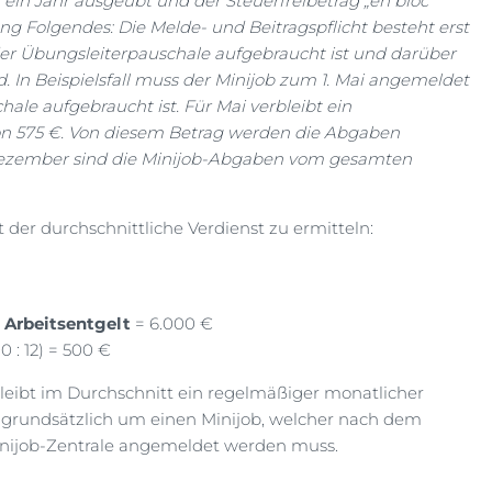
 ein Jahr ausgeübt und der Steuerfreibetrag „en bloc“
ng Folgendes: Die Melde- und Beitragspflicht besteht erst
der Übungsleiterpauschale aufgebraucht ist und darüber
rd. In Beispielsfall muss der Minijob zum 1. Mai angemeldet
le aufgebraucht ist. Für Mai verbleibt ein
von 575 €. Von diesem Betrag werden die Abgaben
 Dezember sind die Minijob-Abgaben vom gesamten
st der durchschnittliche Verdienst zu ermitteln:
 Arbeitsentgelt
= 6.000 €
0 : 12) = 500 €
eibt im Durchschnitt ein regelmäßiger monatlicher
t grundsätzlich um einen Minijob, welcher nach dem
inijob-Zentrale angemeldet werden muss.