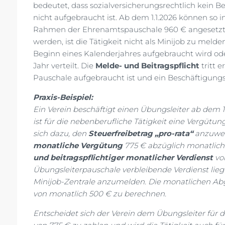
bedeutet, dass sozialversicherungsrechtlich kein Be
nicht aufgebraucht ist. Ab dem 1.1.2026 können s
Rahmen der Ehrenamtspauschale 960 € angesetzt w
werden, ist die Tätigkeit nicht als Minijob zu melden
Beginn eines Kalenderjahres aufgebraucht wird od
Jahr verteilt. Die
Melde- und Beitragspflicht
tritt e
Pauschale aufgebraucht ist und ein Beschäftigungsv
Praxis-Beispiel:
Ein Verein beschäftigt einen Übungsleiter ab dem 1
ist für die nebenberufliche Tätigkeit eine Vergütun
sich dazu, den
Steuerfreibetrag „pro-rata“
anzuwend
monatliche Vergütung
775 € abzüglich monatlich
und beitragspflichtiger monatlicher Verdienst
von
Übungsleiterpauschale verbleibende Verdienst liegt
Minijob-Zentrale anzumelden. Die monatlichen Ab
von monatlich 500 € zu berechnen.
Entscheidet sich der Verein dem Übungsleiter für d