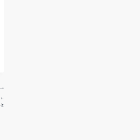
n-
it