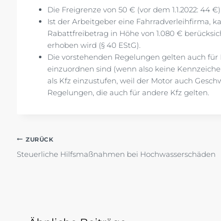
Die Freigrenze von 50 € (vor dem 1.1.2022: 44 
Ist der Arbeitgeber eine Fahrradverleihfirma, k
Rabattfreibetrag in Höhe von 1.080 € berücksi
erhoben wird (§ 40 EStG).
Die vorstehenden Regelungen gelten auch für El
einzuordnen sind (wenn also keine Kennzeichen-
als Kfz einzustufen, weil der Motor auch Gesch
Regelungen, die auch für andere Kfz gelten.
Beitragsnavigation
ZURÜCK
Steuerliche Hilfsmaßnahmen bei Hochwasserschäden