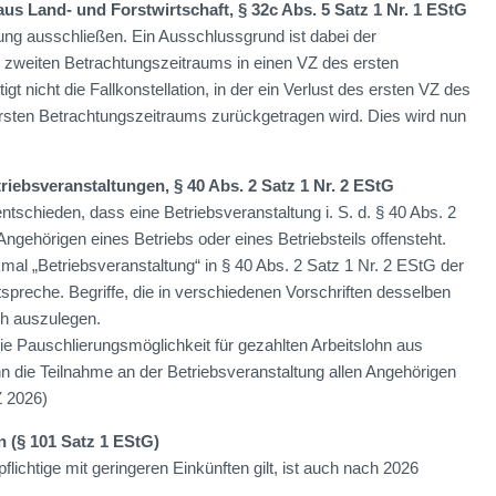
aus Land- und Forstwirtschaft, § 32c Abs. 5 Satz 1 Nr. 1 EStG
gung ausschließen. Ein Ausschlussgrund ist dabei der
 zweiten Betrachtungszeitraums in einen VZ des ersten
 nicht die Fallkonstellation, in der ein Verlust des ersten VZ des
rsten Betrachtungszeitraums zurückgetragen wird. Dies wird nun
riebsveranstaltungen, § 40 Abs. 2 Satz 1 Nr. 2 EStG
schieden, dass eine Betriebsveranstaltung i. S. d. § 40 Abs. 2
Angehörigen eines Betriebs oder eines Betriebsteils offensteht.
l „Betriebsveranstaltung“ in § 40 Abs. 2 Satz 1 Nr. 2 EStG der
tspreche. Begriffe, die in verschiedenen Vorschriften desselben
ch auszulegen.
ie Pauschlierungsmöglichkeit für gezahlten Arbeitslohn aus
n die Teilnahme an der Betriebsveranstaltung allen Angehörigen
Z 2026)
n (§ 101 Satz 1 EStG)
pflichtige mit geringeren Einkünften gilt, ist auch nach 2026