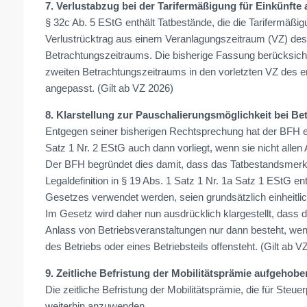
7. Verlustabzug bei der Tarifermäßigung für Einkünfte 
§ 32c Ab. 5 EStG enthält Tatbestände, die die Tarifermäßi
Verlustrücktrag aus einem Veranlagungszeitraum (VZ) des
Betrachtungszeitraums. Die bisherige Fassung berücksichtigt
zweiten Betrachtungszeitraums in den vorletzten VZ des e
angepasst. (Gilt ab VZ 2026)
8. Klarstellung zur Pauschalierungsmöglichkeit bei Bet
Entgegen seiner bisherigen Rechtsprechung hat der BFH ent
Satz 1 Nr. 2 EStG auch dann vorliegt, wenn sie nicht allen 
Der BFH begründet dies damit, dass das Tatbestandsmerkma
Legaldefinition in § 19 Abs. 1 Satz 1 Nr. 1a Satz 1 EStG en
Gesetzes verwendet werden, seien grundsätzlich einheitli
Im Gesetz wird daher nun ausdrücklich klargestellt, dass d
Anlass von Betriebsveranstaltungen nur dann besteht, wen
des Betriebs oder eines Betriebsteils offensteht. (Gilt ab V
9. Zeitliche Befristung der Mobilitätsprämie aufgehobe
Die zeitliche Befristung der Mobilitätsprämie, die für Steuer
weiterhin anzuwenden.