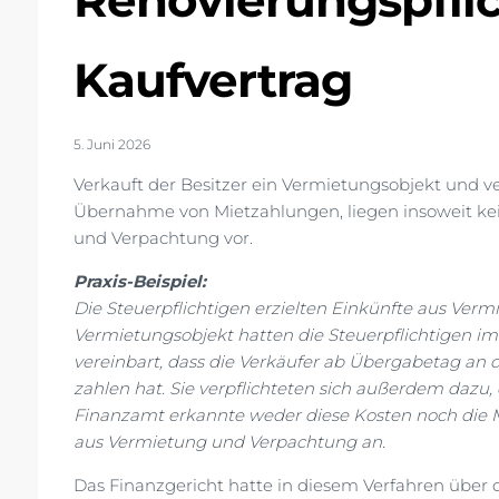
Renovierungspfli
Kaufvertrag
5. Juni 2026
Verkauft der Besitzer ein Vermietungsobjekt und ve
Übernahme von Mietzahlungen, liegen insoweit ke
und Verpachtung vor.
Praxis-Beispiel:
Die Steuerpflichtigen erzielten Einkünfte aus Ve
Vermietungsobjekt hatten die Steuerpflichtigen im 
vereinbart, dass die Verkäufer ab Übergabetag an
zahlen hat. Sie verpflichteten sich außerdem daz
Finanzamt erkannte weder diese Kosten noch die 
aus Vermietung und Verpachtung an.
Das Finanzgericht hatte in diesem Verfahren über 